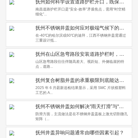
抚州如何科学设置道路护栏开口，既保障行人安全又兼顾车辆通行效率？
南昌道路护栏开口是“安全-效率”矛盾焦点，需用“时空精
细化”...
抚州不锈钢井盖如何应对极端气候下的结构变形问题？
在-40℃的哈尔滨或60℃的迪拜，江西不锈钢井盖需通过
三重设计抵...
抚州在山区急弯路段安装道路护栏时，为什么既要考虑防撞能力又要兼顾通透性？
山区急弯路段往往伴随高差大、视距短、外侧临崖的特
点，道路...
抚州复合树脂井盖的承重极限到底能达到多少吨？会不会被重卡压坏？
2025 年 6 月朂新送检结果显示，采用 SMC 片状模塑料
工艺的 A...
抚州不锈钢井盖如何解决“雨天打滑”与“夏季烫脚”两大痛点？
防滑方面，主流做法是在不锈钢井盖盖板上激光切割微孔
矩阵（...
抚州井盖异响问题通常由哪些因素引起？